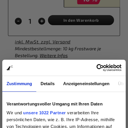
-
+
In den Warenkorb
inkl. MwSt. zzgl. Versand
Mindestbestellmenge: 10 kg Frostware je
Bestellung.
Weitere Infos
Beschreibung
Zustimmung
Details
Anzeigeneinstellungen
Über
Hochwertige Proteine für eine verträgliche BARF-
Ernährung Nieren sind relativ fettarm und liefern
gleichzeitig hochwertig…
Mehr
Verantwortungsvoller Umgang mit Ihren Daten
Wir und
unsere 1022 Partner
verarbeiten Ihre
Bewertungen
persönlichen Daten, wie z. B. Ihre IP-Adresse, mithilfe
von Technologien wie Cookies, um Informationen auf