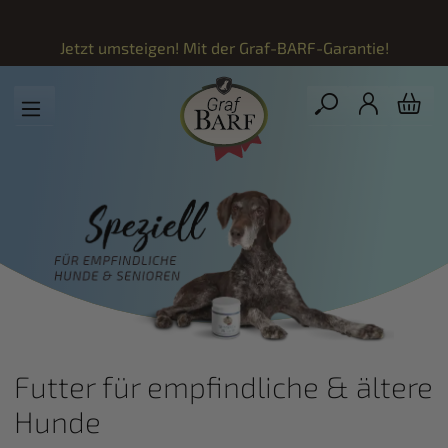
Zum Hauptinhalt springen
Jetzt umsteigen! Mit der
Graf-BARF-Garantie!
Futter für empfindliche & ältere
Hunde