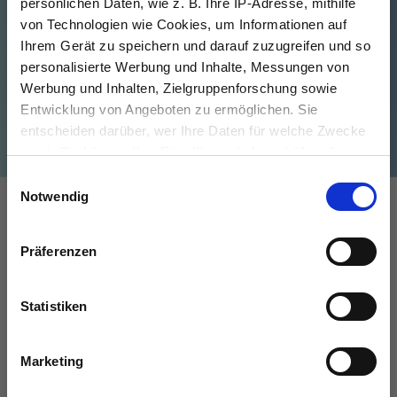
persönlichen Daten, wie z. B. Ihre IP-Adresse, mithilfe
von Technologien wie Cookies, um Informationen auf
Ihrem Gerät zu speichern und darauf zuzugreifen und so
personalisierte Werbung und Inhalte, Messungen von
Werbung und Inhalten, Zielgruppenforschung sowie
Entwicklung von Angeboten zu ermöglichen. Sie
entscheiden darüber, wer Ihre Daten für welche Zwecke
nutzt. Sie können Ihre Einwilligung jederzeit über die
Cookie-Erklärung oder durch Klicken auf das Privacy
Einwilligungsauswahl
Trigger Symbol ändern oder widerrufen
Notwendig
Wenn Sie es erlauben, würden wir auch gerne:
Präferenzen
Informationen über Ihre geografische Lage
erfassen, welche bis auf einige Meter genau sein
können
Statistiken
Ihr Gerät durch aktives Scannen nach
bestimmten Merkmalen (Fingerprinting) identifizieren
Marketing
Erfahren Sie mehr darüber, wie Ihre persönlichen Daten
Zum Newsletter anmelden
verarbeitet werden, und legen Sie Ihre Präferenzen im