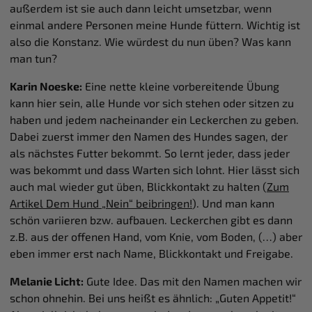
außerdem ist sie auch dann leicht umsetzbar, wenn
einmal andere Personen meine Hunde füttern. Wichtig ist
also die Konstanz. Wie würdest du nun üben? Was kann
man tun?
Karin Noeske:
Eine nette kleine vorbereitende Übung
kann hier sein, alle Hunde vor sich stehen oder sitzen zu
haben und jedem nacheinander ein Leckerchen zu geben.
Dabei zuerst immer den Namen des Hundes sagen, der
als nächstes Futter bekommt. So lernt jeder, dass jeder
was bekommt und dass Warten sich lohnt. Hier lässt sich
auch mal wieder gut üben, Blickkontakt zu halten (
Zum
Artikel Dem Hund „Nein“ beibringen!
). Und man kann
schön variieren bzw. aufbauen. Leckerchen gibt es dann
z.B. aus der offenen Hand, vom Knie, vom Boden, (…) aber
eben immer erst nach Name, Blickkontakt und Freigabe.
Melanie Licht:
Gute Idee. Das mit den Namen machen wir
schon ohnehin. Bei uns heißt es ähnlich: „Guten Appetit!“