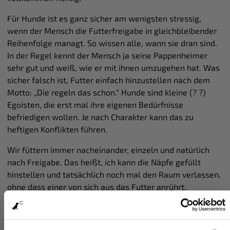
Für Hunde ist es ganz sicher am wenigsten stressig,
wenn der Mensch die Futterfreigabe in gleichbleibender
Reihenfolge managt. So wissen alle, wann sie dran sind.
In der Regel kennt der Mensch ja seine Pappenheimer
sehr gut und weiß, wie er mit ihnen umzugehen hat. Was
sicher falsch ist, Futter einfach hinzustellen nach dem
Motto: „Die regeln das schon.“ Hunde sind kleine (? ?)
Egoisten, die erst mal ihre eigenen Bedürfnisse
befriedigen wollen. Je nach Charakter kann das zu
heftigen Konflikten führen.
Wir füttern immer nacheinander, einzeln und natürlich
nach Freigabe. Das heißt, ich kann die Näpfe gefüllt
hinstellen und tatsächlich noch mal den Raum verlassen,
ohne dass einer von sich aus das Futter anrührt.
Melanie Licht:
Wau, das beeindruckt mich jetzt natürlich
sehr! Unfassbar, und das liegt sicherlich nicht daran, dass