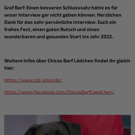
im Rahmen Ihrer Nutzung der Dienste gesammelt
Graf Barf: Einen besseren Schlusssatz hätte es für
haben. Weitere Details hierzu finden Sie in unserer
unser Interview gar nicht geben können. Herzlichen
Datenschutzerklärung
.
Dank für das sehr persönliche Interview. Euch ein
frohes Fest, einen guten Rutsch und einen
wunderbaren und gesunden Start ins Jahr 2022.
Weitere Infos über Chicos Barf Lädchen findet ihr gleich
hier:
https://www.cbl-shop.de/
https://www.facebook.com/ChicosBarfLaedchen/