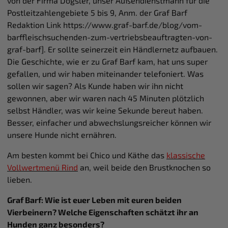
von der Firma Dogsler, unser Außendienstmann für die
Postleitzahlengebiete 5 bis 9, Anm. der Graf Barf
Redaktion Link https://www.graf-barf.de/blog/vom-
barffleischsuchenden-zum-vertriebsbeauftragten-von-
graf-barf]. Er sollte seinerzeit ein Händlernetz aufbauen.
Die Geschichte, wie er zu Graf Barf kam, hat uns super
gefallen, und wir haben miteinander telefoniert. Was
sollen wir sagen? Als Kunde haben wir ihn nicht
gewonnen, aber wir waren nach 45 Minuten plötzlich
selbst Händler, was wir keine Sekunde bereut haben.
Besser, einfacher und abwechslungsreicher können wir
unsere Hunde nicht ernähren.
Am besten kommt bei Chico und Käthe das
klassische
Vollwertmenü Rind
an, weil beide den Brustknochen so
lieben.
Graf Barf: Wie ist euer Leben mit euren beiden
Vierbeinern? Welche Eigenschaften schätzt ihr an
Hunden ganz besonders?