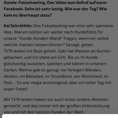
Hunde-Fotoshooting. Das Video zum Aufruf auf eurer
Facebook-Seite ist sehr lustig. Wie war der Tag? Wie
kam es überhaupt dazu?
Kai Schröthlin:
Das Fotoshooting war eine sehr spontane
Idee. Warum sollten wir weiter nach Hundefotos für
unsere "Hunde-Kunden-Wand" fragen, wenn wir selbst
welche machen lassen können? Gesagt, getan:
TV1Franken ins Boot geholt. Gabi hat Massen an Kuchen
gebacken, und ich stand am Grill. Bis zu 14 Hunde
gleichzeitig wuselten, spielten und tobten in unserem
Garten. Motive gab es genug: vor farbigen Wänden,
Hecken, im Bällebad, im Strandkorb, am Ministrand, im
Pool… Es war mega anstrengend, aber ein toller Tag mit
super Fotos!
Mit TV1Franken haben wir auch schon andere Aktionen
gemacht, und das immer mit der großen Unterstützung
von und mit den tollsten Kunden der Welt.