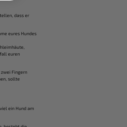
ellen, dass er
hme eures Hundes
chleimhäute,
fall euren
t zwei Fingern
en, sollte
 viel ein Hund am
n, besteht die