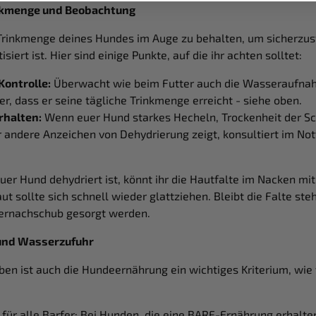
inkmenge und Beobachtung
e Trinkmenge deines Hundes im Auge zu behalten, um sicherzust
siert ist. Hier sind einige Punkte, auf die ihr achten solltet:
ontrolle:
Überwacht wie beim Futter auch die Wasseraufna
her, dass er seine tägliche Trinkmenge erreicht - siehe oben.
rhalten:
Wenn euer Hund starkes Hecheln, Trockenheit der S
 andere Anzeichen von Dehydrierung zeigt, konsultiert im Not
uer Hund dehydriert ist, könnt ihr die Hautfalte im Nacken mi
t sollte sich schnell wieder glattziehen. Bleibt die Falte steh
ernachschub gesorgt werden.
und Wasserzufuhr
en ist auch die Hundeernährung ein wichtiges Kriterium, wie
.
 für alle Barfer: Bei Hunden, die eine BARF-Ernährung erhalte