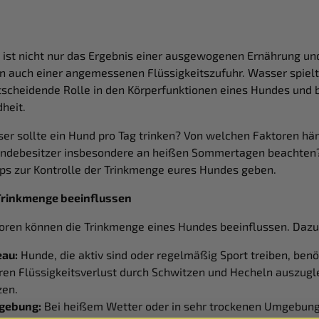
 ist nicht nur das Ergebnis einer ausgewogenen Ernährung un
 auch einer angemessenen Flüssigkeitszufuhr. Wasser spielt
scheidende Rolle in den Körperfunktionen eines Hundes und b
dheit.
er sollte ein Hund pro Tag trinken? Von welchen Faktoren hä
undebesitzer insbesondere an heißen Sommertagen beachten?
pps zur Kontrolle der Trinkmenge eures Hundes geben.
 Trinkmenge beeinflussen
oren können die Trinkmenge eines Hundes beeinflussen. Daz
eau:
Hunde, die aktiv sind oder regelmäßig Sport treiben, ben
ren Flüssigkeitsverlust durch Schwitzen und Hecheln auszugl
zen.
gebung:
Bei heißem Wetter oder in sehr trockenen Umgebung