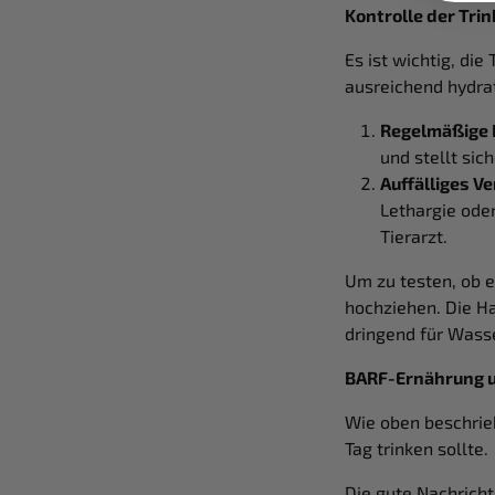
Kontrolle der Tr
Es ist wichtig, di
ausreichend hydrati
Regelmäßige K
und stellt sic
Auffälliges Ve
Lethargie oder
Tierarzt.
Um zu testen, ob e
hochziehen. Die Hau
dringend für Wass
BARF-Ernährung 
Wie oben beschrieb
Tag trinken sollte
Die gute Nachricht