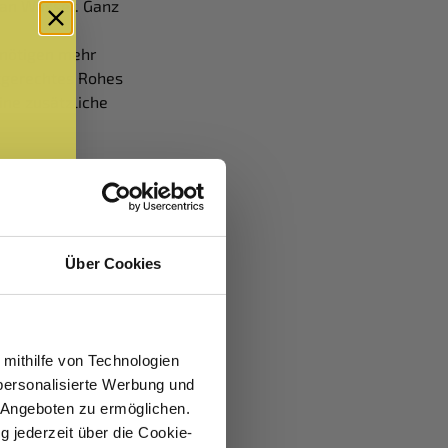
 an Wasser. Ganz
enötigen mehr
rtgerechtes Rohes
ine zusätzliche
Hund etwa 50−60
logramm schwerer
Über Cookies
n entsprechend
sehen und
 mithilfe von Technologien
enfutter ernährter
personalisierte Werbung und
d bei normaler
 Angeboten zu ermöglichen.
r Aktivität
g jederzeit über die Cookie-