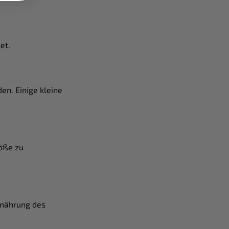
et.
en. Einige kleine
röße zu
Ernährung des