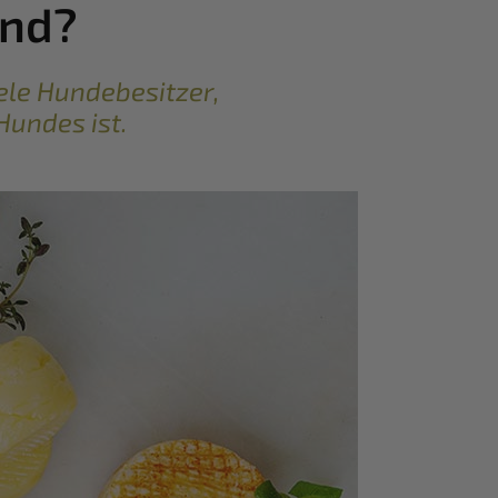
und?
ele Hundebesitzer,
Hundes ist.