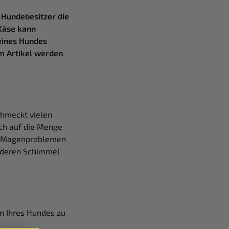
 Hundebesitzer die
 Käse kann
 eines Hundes
em Artikel werden
chmeckt vielen
uch auf die Menge
nd Magenproblemen
nderen Schimmel
ln Ihres Hundes zu