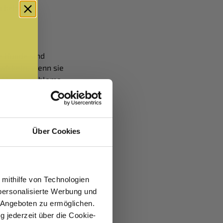
beiträgt.
le Hunde sind
wickeln, wenn sie
nd Magenprobleme
Über Cookies
hten Sie darauf,
eine
ssen werden,
 mithilfe von Technologien
personalisierte Werbung und
 Angeboten zu ermöglichen.
g jederzeit über die Cookie-
Ihres Hundes zu