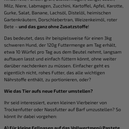
Milz, Niere, Labmagen, Zucchini, Kartoffel, Apfel, Karotte,
Gurke, Salat, Banane, Lachsöl, Distelöl, heimischen
Gartenkräutern, Dorschlebertran, Weizenkeimöl, roter
Bete –
und das ganz ohne Zusatzstoffe
!
Das bedeutet, dass ihr beispielsweise für einen 3kg
schweren Hund, der 120g Futtermenge am Tag erhält,
etwa 10 Würfel pro Tag aus dem Beutel nehmt, langsam
auftauen lasst und einfach füttern könnt, ohne weiter
darüber nachdenken zu müssen. Einfacher geht es
eigentlich nicht, rohes Futter, das alle wichtigen
Nährstoffe enthält, zu portionieren, oder?
Wie das Tier aufs neue Futter umstellen?
Ihr seid interessiert, euren kleinen Vierbeiner von
Trockenfutter oder Nassfutter auf Barf umzustellen? So
könnt ihr dabei vorgehen:
A) Für kleine Fellnasen auf das Vollwertmenü Pastete