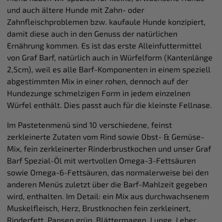
und auch ältere Hunde mit Zahn- oder
Zahnfleischproblemen bzw. kaufaule Hunde konzipiert,
damit diese auch in den Genuss der natürlichen
Ernährung kommen. Es ist das erste Alleinfuttermittel
von Graf Barf, natürlich auch in Würfelform (Kantenlänge
2,5cm), weil es alle Barf-Komponenten in einem speziell
abgestimmten Mix in einer rohen, dennoch auf der
Hundezunge schmelzigen Form in jedem einzelnen
Würfel enthält. Dies passt auch für die kleinste Fellnase.
Im Pastetenmenü sind 10 verschiedene, feinst
zerkleinerte Zutaten vom Rind sowie Obst- & Gemüse-
Mix, fein zerkleinerter Rinderbrustkochen und unser Graf
Barf Spezial-Öl mit wertvollen Omega-3-Fettsäuren
sowie Omega-6-Fettsäuren, das normalerweise bei den
anderen Menüs zuletzt über die Barf-Mahlzeit gegeben
wird, enthalten. Im Detail: ein Mix aus durchwachsenem
Muskelfleisch, Herz, Brustknochen fein zerkleinert,
Rinderfett, Pansen grün, Blättermagen, Lunge, Leber,