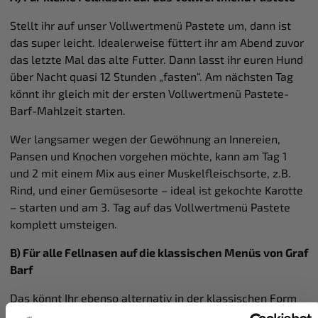
Stellt ihr auf unser Vollwertmenü Pastete um, dann ist
das super leicht. Idealerweise füttert ihr am Abend zuvor
das letzte Mal das alte Futter. Dann lasst ihr euren Hund
über Nacht quasi 12 Stunden „fasten“. Am nächsten Tag
könnt ihr gleich mit der ersten Vollwertmenü Pastete-
Barf-Mahlzeit starten.
Wer langsamer wegen der Gewöhnung an Innereien,
Pansen und Knochen vorgehen möchte, kann am Tag 1
und 2 mit einem Mix aus einer Muskelfleischsorte, z.B.
Rind, und einer Gemüsesorte – ideal ist gekochte Karotte
– starten und am 3. Tag auf das Vollwertmenü Pastete
komplett umsteigen.
B) Für alle Fellnasen auf die klassischen Menüs von Graf
Barf
Das könnt Ihr ebenso alternativ in der klassischen Form
tun, die wir jedem Hundebesitzer für unsere anderen