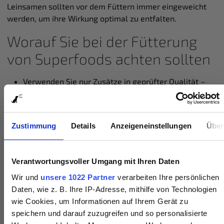
Leinsamen sollten vor dem Füttern immer eingeweicht
werden, um ihre Wirkung optimal zu entfalten.
Worauf Sie bei der Fütterung
von Superfoods achten sollten
Verwenden Sie nur Zusätze in geprüfter Qualität –
idealerweise Bio
Führen Sie neue Zutaten schrittweise ein
Beobachten Sie Verträglichkeit und Wirkung
Zustimmung
Details
Anzeigeneinstellungen
Über
individuell
Setzen Sie Superfoods gezielt und in moderaten
Mengen ein
Verantwortungsvoller Umgang mit Ihren Daten
Verzichten Sie auf Mischungen mit künstlichen
Zusatzstoffen
Wir und
unsere 1022 Partner
verarbeiten Ihre persönlichen
Daten, wie z. B. Ihre IP-Adresse, mithilfe von Technologien
Eine ausgewogene BARF-Ernährung mit hochwertigen
wie Cookies, um Informationen auf Ihrem Gerät zu
Superfoods kann den Unterschied machen – ohne den
speichern und darauf zuzugreifen und so personalisierte
Organismus zu belasten oder das natürliche