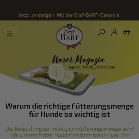
Zum Hauptinhalt springen
Jetzt umsteigen! Mit der
Graf-BARF-Garantie!
Warum die richtige Fütterungsmenge
für Hunde so wichtig ist
Die Bedeutung der richtigen Fütterungsmenge wird
oft unterschätzt. Hundebesitzer stehen vor der