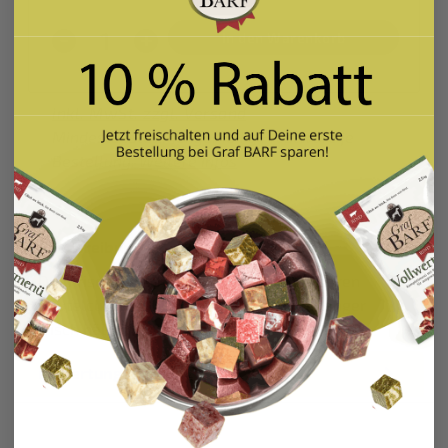
-
+
In den Warenkorb
inkl. MwSt. zzgl. Versand
Mindestbestellmenge: 10 kg Frostware je
Bestellung.
Weitere Infos
Beschreibung
Der Frischebewahrer Entdecken Sie unseren
Beutelclip, der Ihre Graf Barf Produkte länger
frisch hält und gleichzeitig umwelt…
Mehr
Bewertungen